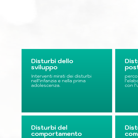
Disturbi dello
Dis
sviluppo
pos
Interventi mirati dei disturbi
perco
nell’infanzia e nella prima
l’elab
adolescenza.
con l’
Disturbi del
Dis
comportamento
com