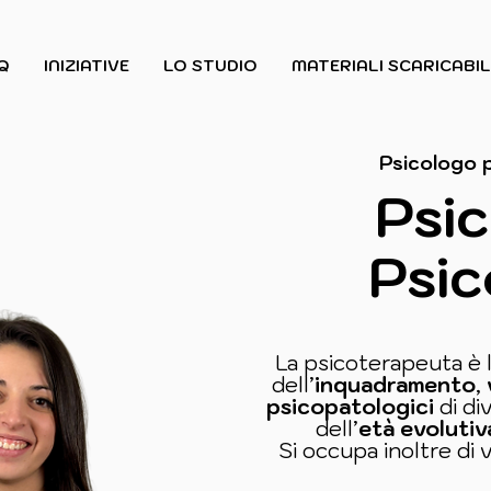
Q
INIZIATIVE
LO STUDIO
MATERIALI SCARICABIL
Psicologo 
Psic
Psic
La psicoterapeuta è l
dell’
inquadramento
,
psicopatologici
di di
dell’
età evolutiv
Si occupa inoltre di 