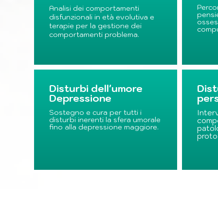
Percor
Analisi dei comportamenti
pensi
disfunzionali in età evolutiva e
ossess
terapie per la gestione dei
compul
comportamenti problema.
Disturbi dell'umore
Dist
Depressione
pers
Sostegno e cura per tutti i
Inter
disturbi inerenti la sfera umorale
compo
fino alla depressione maggiore.
patol
protoc