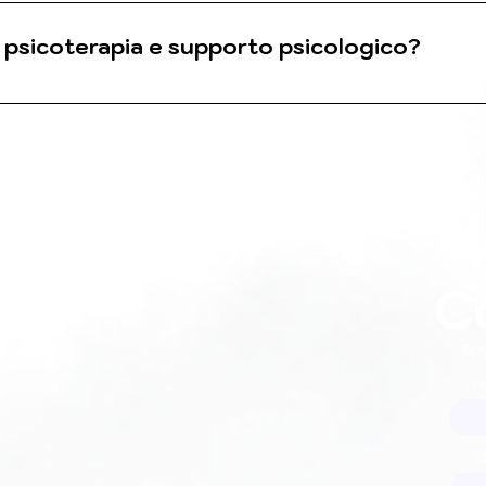
ioni sulla storia e le esigenze del bambino, condivider
rcorso. È anche un momento per chiarire il ruolo attivo 
ra psicoterapia e supporto psicologico?
icato per gestire momenti di difficoltà legati a eventi 
ta problematiche più profonde o radicate con tecniche s
e le figure sono psicologi iscritti all’albo, ma lo psi
.
C
Ti 
N
C