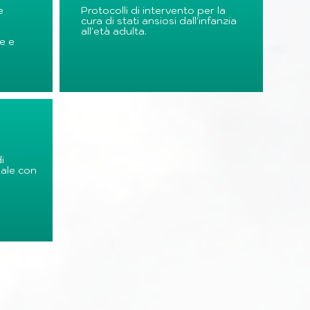
e
Protocolli di intervento per la
cura di stati ansiosi dall'infanzia
all'età adulta.
e e
i
ale con