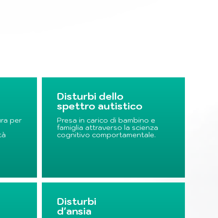
Disturbi dello
spettro autistico
ra per
Presa in carico di bambino e
famiglia attraverso la scienza
tà
cognitivo comportamentale.
Disturbi
d'ansia