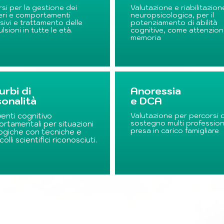
si per la gestione dei
Valutazione e riabilitazion
eri e comportamenti
neuropsicologica, per il
ivi e trattamento delle
potenziamento di abilità
sioni in tutte le età.
cognitive, come attenzion
memoria
urbi di
Anoressia
onalità
e DCA
venti cognitivo
Valutazione per percorsi d
sostegno multi profession
rtamentali per situazioni
presa in carico famigliare
ogiche con tecniche e
olli scientifici riconosciuti.