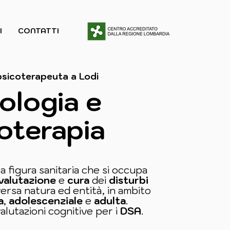
I
CONTATTI
psicoterapeuta a Lodi
ologia e
oterapia
a figura sanitaria che si occupa
valutazione
e
cura
dei
disturbi
versa natura ed entità, in ambito
a
,
adolescenziale
e
adulta
.
valutazioni cognitive per i
DSA
.