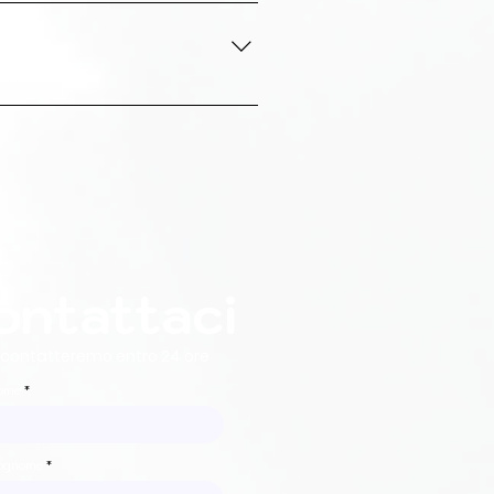
e il consenso informato e 
dei genitori nel sostegno 
stressanti o temporanei. La 
pecifiche all’interno di un 
coterapeuta ha una 
ontattaci
ricontatteremo entro 24 ore
ome
ognome